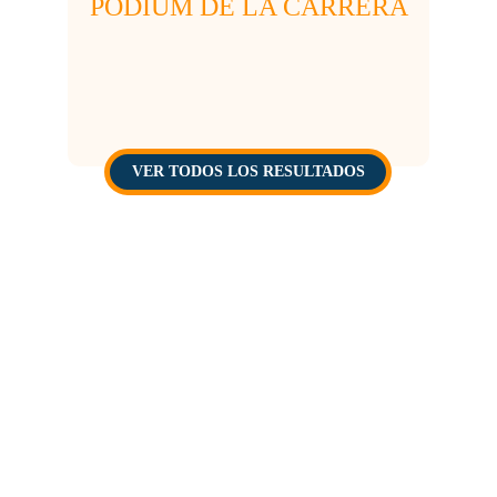
PODIUM DE LA CARRERA
VER TODOS LOS RESULTADOS
Récord actual Cadete: 00:46:01. 
¿Serás capaz de batirlo en 2026?