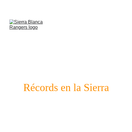
¡Modalidad “Libre” para principiantes!
Tu primer paso en la montaña!
HALL OF FAME
Récords en la Sierra
El Historial de los Rangers: Compromiso con el
Trail Running Marbella 🏔️
Las clasificaciones oficiales de la
Sierra Blanca
Rangers
son mucho más que un listado de