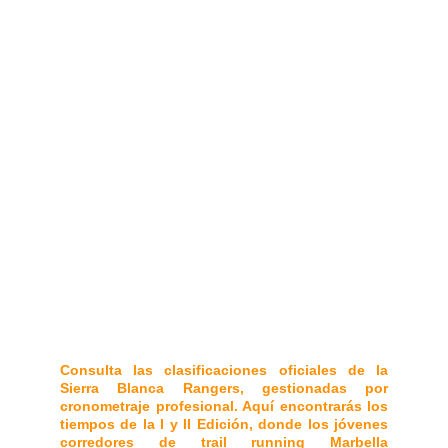
Factores clave en el rendimiento de los
corredores 👟
Es fundamental entender que los tiempos en el
trail running
pueden variar significativamente de
un año a otro. Factores como la humedad
característica de la costa de Marbella, el estado
técnico de los senderos en Sierra Blanca o
pequeñas modificaciones en el balizamiento para
mejorar la seguridad influyen en los récords finales.
Por ello, recomendamos usar estos datos como
una guía de referencia y no como una meta
absoluta. Lo importante es la superación personal
en cada zancada.
Consulta las clasificaciones oficiales de la
Sierra Blanca Rangers, gestionadas por
cronometraje profesional. Aquí encontrarás los
tiempos de la I y II Edición, donde los jóvenes
corredores de trail running Marbella